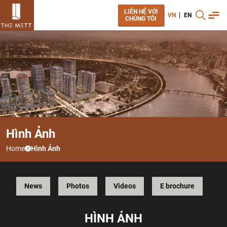
LIÊN HỆ VỚI
VN
EN
CHÚNG TÔI
Hình Ảnh
Home
Hình Ảnh
News
Photos
Videos
E brochure
H
Ì
N
H
Ả
N
H