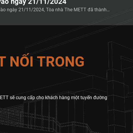
vào ngày 21/11/2024
ào ngày 21/11/2024, Tòa nhà The METT đã thành c
ng tổ chức buổi diễn tập phòng cháy chữa cháy và c
u nạn cứu hộ nhằm nâng cao nhận thức về an toàn
háy nổ và rèn luyện các quy trình ứng phó khẩn cấp
ho các khách thuê và nhân viên. Cuộc diễn tập nhằm
…]
T NỐI TRONG
e METT sẽ cung cấp cho khách hàng một tuyến đường