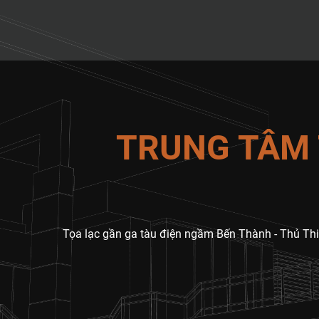
TRUNG TÂM 
Tọa lạc gần ga tàu điện ngầm Bến Thành - Thủ Thi