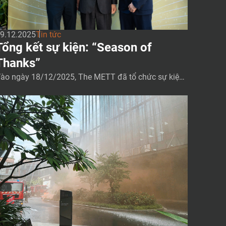
9.12.2025
Tin tức
Tổng kết sự kiện: “Season of
Thanks”
ào ngày 18/12/2025, The METT đã tổ chức sự kiện
Season of Thanks” tại Noire Coffee and Bistro — một
uổi sáng ấm áp dành trọn cho sự tri ân và kết nối cộ
g đồng các khách thuê trong Tòa Nhà The METT. Tr
ng không gian thân mật của Noire, quý khách thuê đ
 cùng […]