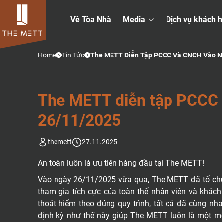
Về Tòa Nhà
Media
Dịch vụ khách 
Home
Tin Tức
The METT Diễn Tập PCCC Và CNCH Vào N
T
H
E
M
E
T
T
D
I
Ễ
N
T
Ậ
P
P
C
C
C
2
6
/
1
1
/
2
0
2
5
themett
27.11.2025
An toàn luôn là ưu tiên hàng đầu tại The METT!
Vào ngày 26/11/2025 vừa qua, The METT đã tổ chứ
tham gia tích cực của toàn thể nhân viên và khách
thoát hiểm theo đúng quy trình, tất cả đã cùng n
định kỳ như thế này giúp The METT luôn là một môi