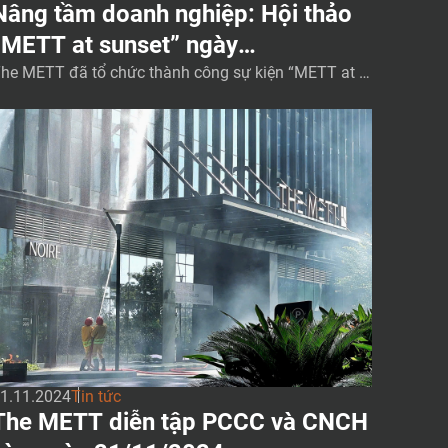
Nâng tầm doanh nghiệp: Hội thảo
“METT at sunset” ngày
28/11/2024
he METT đã tổ chức thành công sự kiện “METT at S
nset: Market Insights & Networking” vào ngày 28/1
/24. Chúng tôi xin chân thành cảm ơn tất cả quý Qu
n Khách đã tham dự và giúp cho sự kiện thành công
ực rỡ. Hội thảo đã cung cấp những thông tin về giá tr
 về […]
1.11.2024
Tin tức
The METT diễn tập PCCC và CNCH