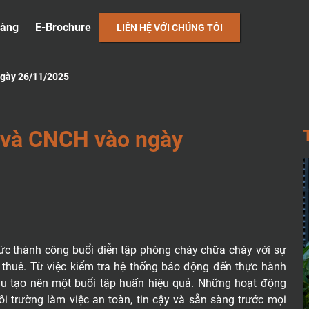
hàng
E-Brochure
LIÊN HỆ VỚI CHÚNG TÔI
gày 26/11/2025
V
À
C
N
C
H
V
À
O
N
G
À
Y
c thành công buổi diễn tập phòng cháy chữa cháy với sự
 thuê. Từ việc kiểm tra hệ thống báo động đến thực hành
hau tạo nên một buổi tập huấn hiệu quả. Những hoạt động
 trường làm việc an toàn, tin cậy và sẵn sàng trước mọi