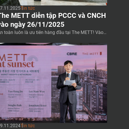
7.11.2025
Tin tức
ETT diễn tập PCCC và CNCH
vào ngày 26/11/2025
n toàn luôn là ưu tiên hàng đầu tại The METT! Vào n
ày 26/11/2025 vừa qua, The METT đã tổ chức thàn
 công buổi diễn tập phòng cháy chữa cháy với sự th
m gia tích cực của toàn thể nhân viên và khách thuê.
ừ việc kiểm tra hệ thống báo động đến thực hành […]
9.11.2024
Tin tức