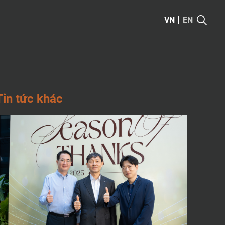
VN
EN
T
I
N
T
Ứ
C
K
H
Á
C