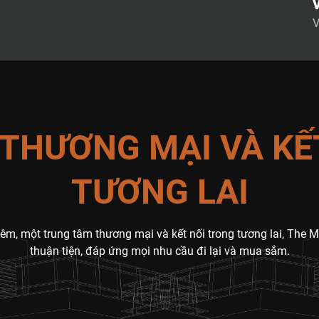
V
ô
ứ
c
c
[
THƯƠNG MẠI VÀ KẾ
TƯƠNG LAI
êm, một trung tâm thương mại và kết nối trong tương lai, Th
thuận tiện, đáp ứng mọi nhu cầu đi lại và mua sắm.