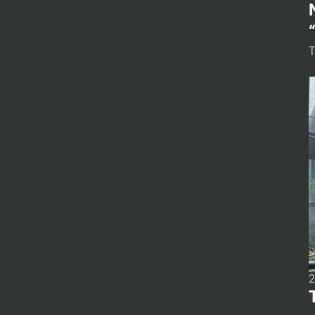
T
u
1
a
r
ị
2