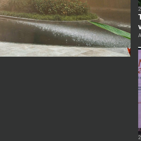
2
The M
A
g
h
a
T
2