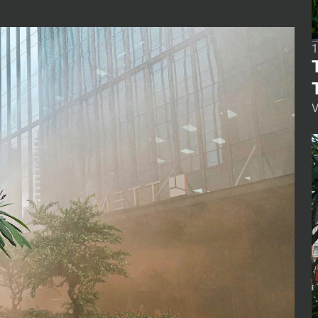
1
V
“
b
n
o
ã