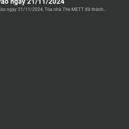
vào ngày 21/11/2024
ào ngày 21/11/2024, Tòa nhà The METT đã thành c
ng tổ chức buổi diễn tập phòng cháy chữa cháy và c
u nạn cứu hộ nhằm nâng cao nhận thức về an toàn
háy nổ và rèn luyện các quy trình ứng phó khẩn cấp
ho các khách thuê và nhân viên. Cuộc diễn tập nhằm
…]