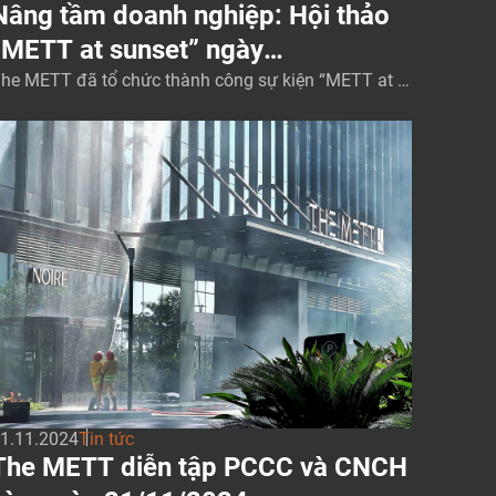
Nâng tầm doanh nghiệp: Hội thảo
“METT at sunset” ngày
28/11/2024
he METT đã tổ chức thành công sự kiện “METT at S
nset: Market Insights & Networking” vào ngày 28/1
/24. Chúng tôi xin chân thành cảm ơn tất cả quý Qu
n Khách đã tham dự và giúp cho sự kiện thành công
ực rỡ. Hội thảo đã cung cấp những thông tin về giá tr
 về […]
1.11.2024
Tin tức
The METT diễn tập PCCC và CNCH