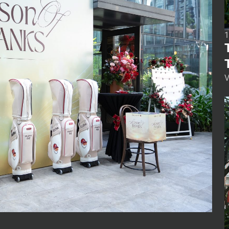
1
V
“
b
n
o
ã