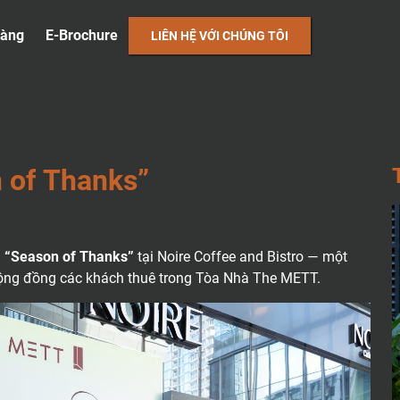
hàng
E-Brochure
LIÊN HỆ VỚI CHÚNG TÔI
N
O
F
T
H
A
N
K
S
”
n
“Season of Thanks”
tại Noire Coffee and Bistro — một
 cộng đồng các khách thuê trong Tòa Nhà The METT.