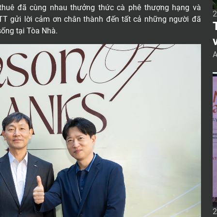
 thuê đã cùng nhau thưởng thức cà phê thượng hạng và
2
TT gửi lời cảm ơn chân thành đến tất cả những người đã
The M
ống tại Tòa Nhà.
A
g
h
a
T
2