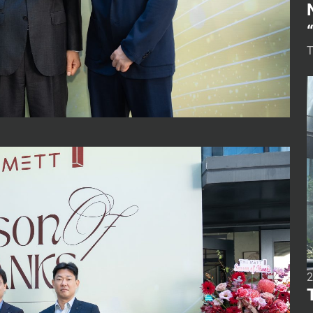
T
u
1
a
r
ị
2