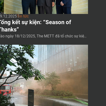
9.12.2025
Tin tức
Tổng kết sự kiện: “Season of
Thanks”
ào ngày 18/12/2025, The METT đã tổ chức sự kiện
Season of Thanks” tại Noire Coffee and Bistro — một
uổi sáng ấm áp dành trọn cho sự tri ân và kết nối cộ
g đồng các khách thuê trong Tòa Nhà The METT. Tr
ng không gian thân mật của Noire, quý khách thuê đ
 cùng […]