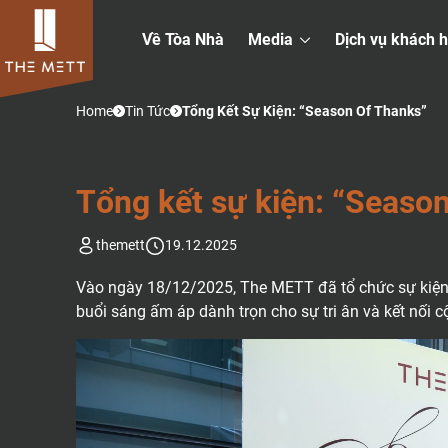
Về Tòa Nhà
Media
Dịch vụ khách 
Home
Tin Tức
Tổng Kết Sự Kiện: “Season Of Thanks”
T
Ổ
N
G
K
Ế
T
S
Ự
K
I
Ệ
N
:
“
S
E
A
S
O
themett
19.12.2025
Vào ngày 18/12/2025, The METT đã tổ chức sự kiệ
buổi sáng ấm áp dành trọn cho sự tri ân và kết nối