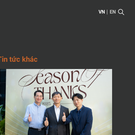
VN
EN
T
I
N
T
Ứ
C
K
H
Á
C