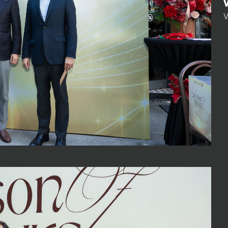
V
ô
ứ
c
c
[